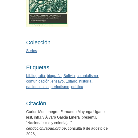
Colección
Series
Etiquetas
bibliografía
,
biografía
,
Bolivia
,
colonialismo
,
comunicación
,
ensayo
,
Estado
,
historia
,
nacionalismo
,
periodismo
,
política
Citación
Carlos Montenegro, Fernando Mayorga Ugarte
[est. intr.], y Álvaro García Linera [present.],
“Nacionalismo y coloniaje,”
cendoc.chirapaq.org.pe
, consulta 6 de agosto de
2026,