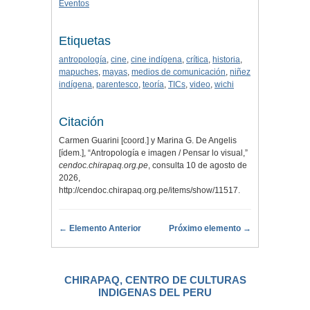
Eventos
Etiquetas
antropología
,
cine
,
cine indígena
,
crítica
,
historia
,
mapuches
,
mayas
,
medios de comunicación
,
niñez
indígena
,
parentesco
,
teoría
,
TICs
,
video
,
wichi
Citación
Carmen Guarini [coord.] y Marina G. De Angelis
[ídem.], “Antropología e imagen / Pensar lo visual,”
cendoc.chirapaq.org.pe
, consulta 10 de agosto de
2026,
http://cendoc.chirapaq.org.pe/items/show/11517
.
← Elemento Anterior
Próximo elemento →
CHIRAPAQ, CENTRO DE CULTURAS
INDIGENAS DEL PERU