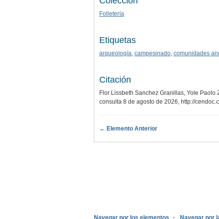
Colección
Folletería
Etiquetas
arqueología
,
campesinado
,
comunidades an
Citación
Flor Lissbeth Sanchez Granillas, Yole Paolo Z
consulta 8 de agosto de 2026,
http://cendoc
← Elemento Anterior
.
Navegar por los elementos
Navegar por l