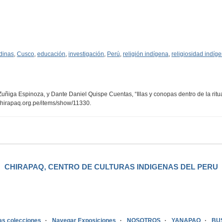
dinas
,
Cusco
,
educación
,
investigación
,
Perú
,
religión indígena
,
religiosidad indíg
uñiga Espinoza, y Dante Daniel Quispe Cuentas, “Illas y conopas dentro de la ritua
.chirapaq.org.pe/items/show/11330
.
CHIRAPAQ, CENTRO DE CULTURAS INDIGENAS DEL PERU
as colecciones
Navegar Exposiciones
NOSOTROS
YANAPAQ
BU