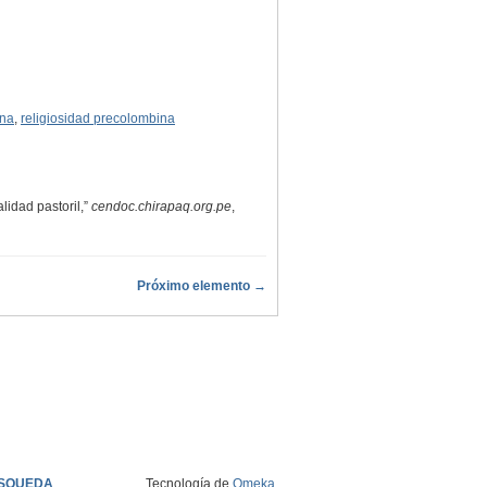
ena
,
religiosidad precolombina
lidad pastoril,”
cendoc.chirapaq.org.pe
,
Próximo elemento →
SQUEDA
Tecnología de
Omeka
.