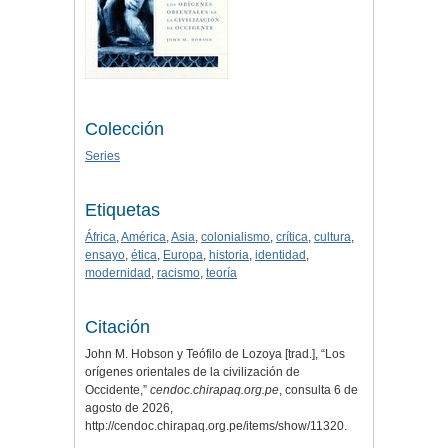
Colección
Series
Etiquetas
África
,
América
,
Asia
,
colonialismo
,
crítica
,
cultura
,
ensayo
,
ética
,
Europa
,
historia
,
identidad
,
modernidad
,
racismo
,
teoría
Citación
John M. Hobson y Teófilo de Lozoya [trad.], “Los
orígenes orientales de la civilización de
Occidente,”
cendoc.chirapaq.org.pe
, consulta 6 de
agosto de 2026,
http://cendoc.chirapaq.org.pe/items/show/11320
.