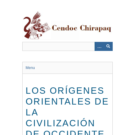
Saltar
al
contenido
principal
Menu
LOS ORÍGENES
ORIENTALES DE
LA
CIVILIZACIÓN
DE OCCIDENTE