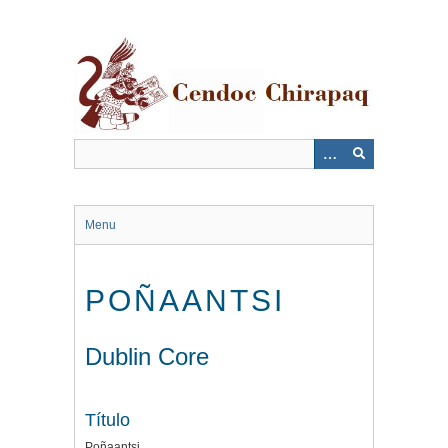
Saltar
al
contenido
principal
Menu
POÑAANTSI
Dublin Core
Título
Poñaantsi