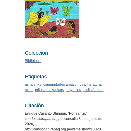
Colección
Biblioteca
Etiquetas
asháninka
,
comunidades amazónicas
,
literatura
,
mitos
,
mitos amazónicos
,
proyectos
,
tradición oral
Citación
Enrique Casanto Shingari, “Poñaantsi,”
cendoc.chirapaq.org.pe
, consulta 8 de agosto de
2026,
http://cendoc.chirapaq.org.pe/items/show/10020
.