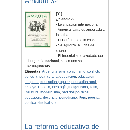
Amauta 32
[01]
¿Y ahora? /
- La situación internacional
- América latina es empujada a
la lucha
- El Perú frente a la crisis
- Se agudiza la lucha de
clases
- El imperialismo ayudado por
la burguesía nacional, busca una salida
- Resurgimiento…
Etiquetas:
Argentina
,
arte
,
comunismo
,
conflicto
bélico
,
crítica
,
cultura
,
educación
,
educación
indígena
,
educación popular
,
educación rural
,
ensayo
,
filosofía
,
ideología
,
indigenismo
,
Italia
,
literatura
,
modernismo
,
partidos políticos
,
pedagogía-docencia
,
periodismo
,
Perú
,
poesía
,
política
,
sindicalismo
La reforma educativa de