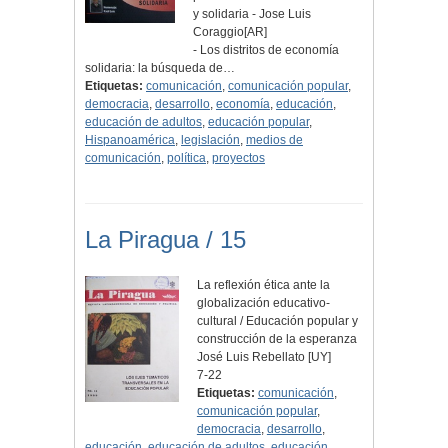
y solidaria - Jose Luis
Coraggio[AR]
- Los distritos de economía
solidaria: la búsqueda de…
Etiquetas:
comunicación
,
comunicación popular
,
democracia
,
desarrollo
,
economía
,
educación
,
educación de adultos
,
educación popular
,
Hispanoamérica
,
legislación
,
medios de
comunicación
,
política
,
proyectos
La Piragua / 15
La reflexión ética ante la
globalización educativo-
cultural / Educación popular y
construcción de la esperanza
José Luis Rebellato [UY]
7-22
Etiquetas:
comunicación
,
comunicación popular
,
democracia
,
desarrollo
,
educación
,
educación de adultos
,
educación