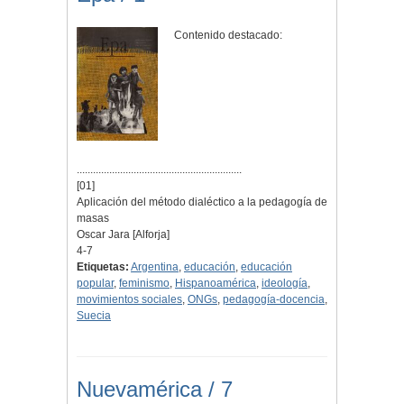
Contenido destacado:
.............................................................
[01]
Aplicación del método dialéctico a la pedagogía de
masas
Oscar Jara [Alforja]
4-7
Etiquetas:
Argentina
,
educación
,
educación
popular
,
feminismo
,
Hispanoamérica
,
ideología
,
movimientos sociales
,
ONGs
,
pedagogía-docencia
,
Suecia
Nuevamérica / 7