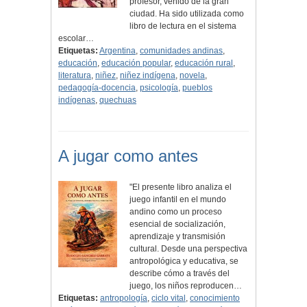
profesor, venido de la gran
ciudad. Ha sido utilizada como
libro de lectura en el sistema
escolar…
Etiquetas:
Argentina
,
comunidades andinas
,
educación
,
educación popular
,
educación rural
,
literatura
,
niñez
,
niñez indígena
,
novela
,
pedagogía-docencia
,
psicología
,
pueblos
indígenas
,
quechuas
A jugar como antes
"El presente libro analiza el
juego infantil en el mundo
andino como un proceso
esencial de socialización,
aprendizaje y transmisión
cultural. Desde una perspectiva
antropológica y educativa, se
describe cómo a través del
juego, los niños reproducen…
Etiquetas:
antropología
,
ciclo vital
,
conocimiento