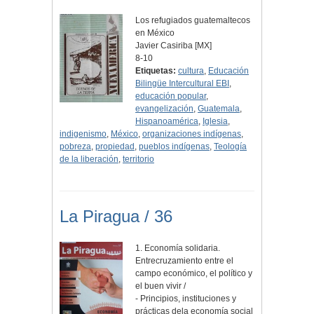
Los refugiados guatemaltecos
en México
Javier Casiriba [MX]
8-10
Etiquetas:
cultura
,
Educación
Bilingüe Intercultural EBI
,
educación popular
,
evangelización
,
Guatemala
,
Hispanoamérica
,
Iglesia
,
indigenismo
,
México
,
organizaciones indígenas
,
pobreza
,
propiedad
,
pueblos indígenas
,
Teología
de la liberación
,
territorio
La Piragua / 36
1. Economía solidaria.
Entrecruzamiento entre el
campo económico, el político y
el buen vivir /
- Principios, instituciones y
prácticas dela economía social