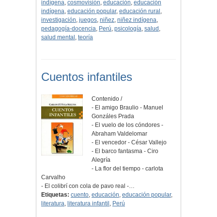
indígena
,
cosmovisión
,
educación
,
educación
indígena
,
educación popular
,
educación rural
,
investigación
,
juegos
,
niñez
,
niñez indígena
,
pedagogía-docencia
,
Perú
,
psicología
,
salud
,
salud mental
,
teoría
Cuentos infantiles
Contenido /
- El amigo Braulio - Manuel
Gonzáles Prada
- El vuelo de los cóndores -
Abraham Valdelomar
- El vencedor - César Vallejo
- El barco fantasma - Ciro
Alegría
- La flor del tiempo - carlota
Carvalho
- El colibrí con cola de pavo real -…
Etiquetas:
cuento
,
educación
,
educación popular
,
literatura
,
literatura infantil
,
Perú