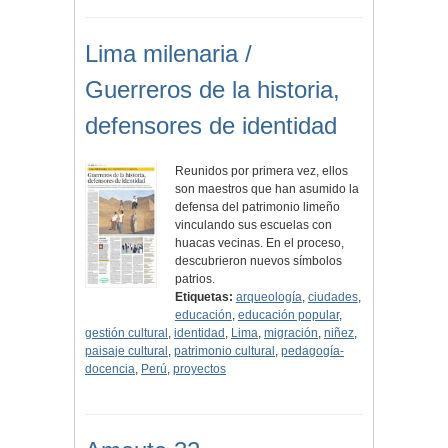
Lima milenaria /
Guerreros de la historia,
defensores de identidad
Reunidos por primera vez, ellos
son maestros que han asumido la
defensa del patrimonio limeño
vinculando sus escuelas con
huacas vecinas. En el proceso,
descubrieron nuevos símbolos
patrios.
Etiquetas:
arqueología
,
ciudades
,
educación
,
educación popular
,
gestión cultural
,
identidad
,
Lima
,
migración
,
niñez
,
paisaje cultural
,
patrimonio cultural
,
pedagogía-
docencia
,
Perú
,
proyectos