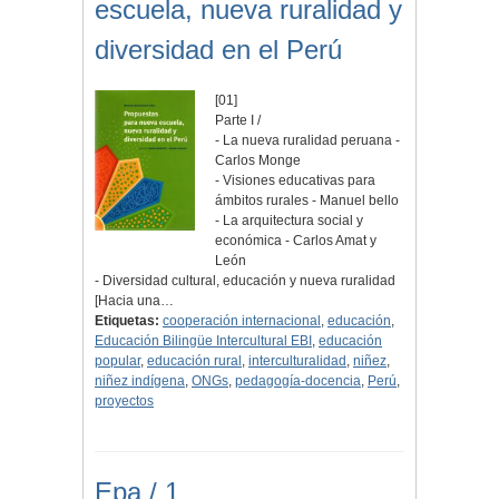
escuela, nueva ruralidad y
diversidad en el Perú
[01]
Parte I /
- La nueva ruralidad peruana -
Carlos Monge
- Visiones educativas para
ámbitos rurales - Manuel bello
- La arquitectura social y
económica - Carlos Amat y
León
- Diversidad cultural, educación y nueva ruralidad
[Hacia una…
Etiquetas:
cooperación internacional
,
educación
,
Educación Bilingüe Intercultural EBI
,
educación
popular
,
educación rural
,
interculturalidad
,
niñez
,
niñez indígena
,
ONGs
,
pedagogía-docencia
,
Perú
,
proyectos
Epa / 1