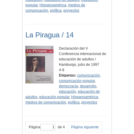
popular
,
Hispanoamérica
,
medios de
comunicación
,
política
,
proyectos
La Piragua / 14
Declaración del V
Conferencia internacional de
educación de adultos /
Hamburgo, julio de 1997
4-8
Etiquetas:
comunicación
,
comunicación popular
,
democracia
,
desarrollo
,
educación
,
educación de
adultos
,
educación popular
,
Hispanoamérica
,
medios de comunicación
,
política
,
proyectos
Página
de 4
Página siguiente