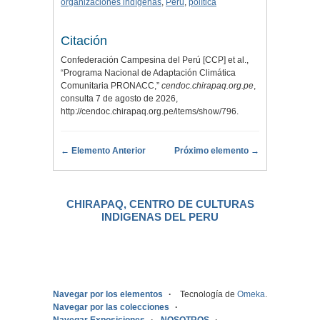
organizaciones indígenas
,
Perú
,
política
Citación
Confederación Campesina del Perú [CCP] et al.,
“Programa Nacional de Adaptación Climática
Comunitaria PRONACC,”
cendoc.chirapaq.org.pe
,
consulta 7 de agosto de 2026,
http://cendoc.chirapaq.org.pe/items/show/796
.
← Elemento Anterior
Próximo elemento →
CHIRAPAQ, CENTRO DE CULTURAS
INDIGENAS DEL PERU
.
Navegar por los elementos
Tecnología de
Omeka
.
Navegar por las colecciones