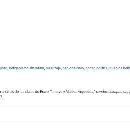
tidad
,
indigenismo
,
literatura
,
mestizaje
,
nacionalismo
,
poder
,
política
,
pueblos ind
n análisis de las obras de Franz Tamayo y Alcides Arguedas,”
cendoc.chirapaq.org
97
.