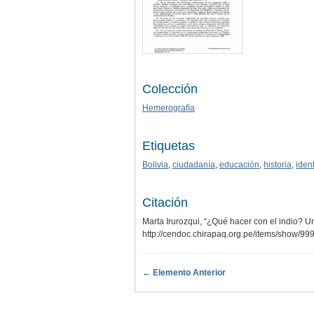
Colección
Hemerografía
Etiquetas
Bolivia
,
ciudadanía
,
educación
,
historia
,
iden
Citación
Marta Irurozqui, “¿Qué hacer con el indio? U
http://cendoc.chirapaq.org.pe/items/show/99
← Elemento Anterior