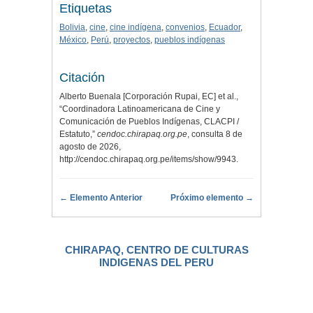
Etiquetas
Bolivia
,
cine
,
cine indígena
,
convenios
,
Ecuador
,
México
,
Perú
,
proyectos
,
pueblos indígenas
Citación
Alberto Buenala [Corporación Rupai, EC] et al.,
“Coordinadora Latinoamericana de Cine y
Comunicación de Pueblos Indígenas, CLACPI /
Estatuto,”
cendoc.chirapaq.org.pe
, consulta 8 de
agosto de 2026,
http://cendoc.chirapaq.org.pe/items/show/9943
.
← Elemento Anterior
Próximo elemento →
CHIRAPAQ, CENTRO DE CULTURAS
INDIGENAS DEL PERU