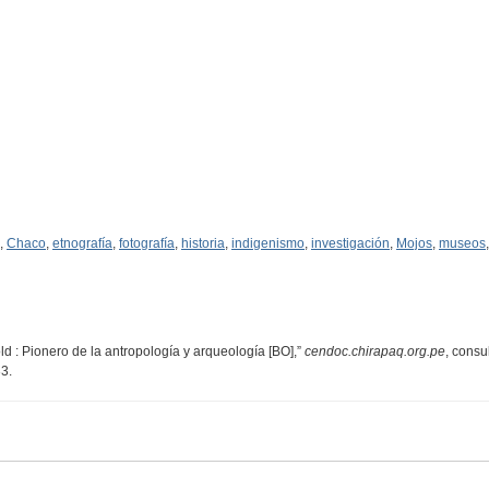
,
Chaco
,
etnografía
,
fotografía
,
historia
,
indigenismo
,
investigación
,
Mojos
,
museos
d : Pionero de la antropología y arqueología [BO],”
cendoc.chirapaq.org.pe
, consu
33
.