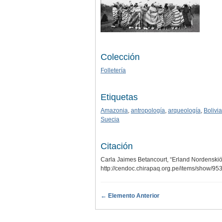
Colección
Folletería
Etiquetas
Amazonia
,
antropología
,
arqueología
,
Bolivia
Suecia
Citación
Carla Jaimes Betancourt, “Erland Nordenskiöl
http://cendoc.chirapaq.org.pe/items/show/95
← Elemento Anterior