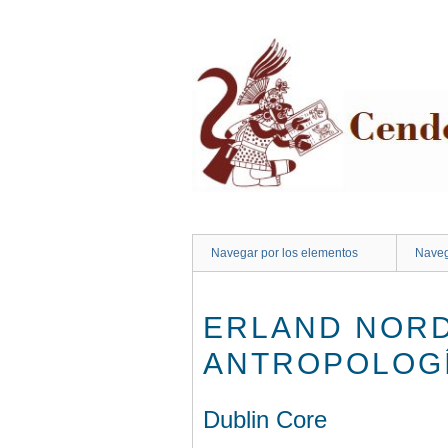
Saltar
al
contenido
principal
Navegar por los elementos
Naveg
ERLAND NORD
ANTROPOLOGÍ
Dublin Core