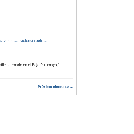
os
,
violencia
,
violencia política
conflicto armado en el Bajo Putumayo,”
Próximo elemento →