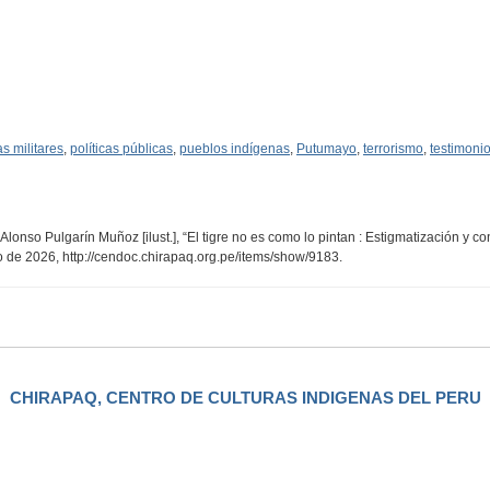
as militares
,
políticas públicas
,
pueblos indígenas
,
Putumayo
,
terrorismo
,
testimoni
er Alonso Pulgarín Muñoz [ilust.], “El tigre no es como lo pintan : Estigmatización y 
to de 2026,
http://cendoc.chirapaq.org.pe/items/show/9183
.
CHIRAPAQ, CENTRO DE CULTURAS INDIGENAS DEL PERU