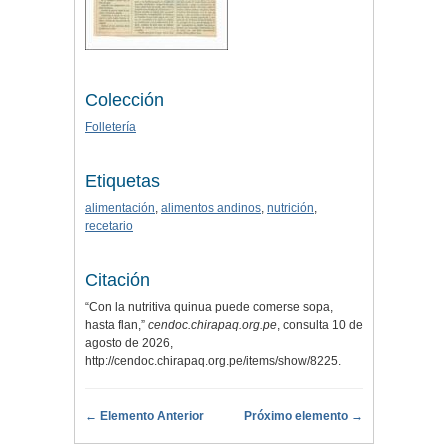
Colección
Folletería
Etiquetas
alimentación
,
alimentos andinos
,
nutrición
,
recetario
Citación
“Con la nutritiva quinua puede comerse sopa,
hasta flan,”
cendoc.chirapaq.org.pe
, consulta 10 de
agosto de 2026,
http://cendoc.chirapaq.org.pe/items/show/8225
.
← Elemento Anterior
Próximo elemento →