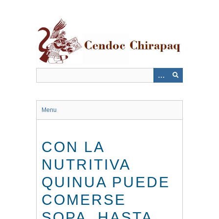
Saltar
al
contenido
principal
Menu
CON LA
NUTRITIVA
QUINUA PUEDE
COMERSE
SOPA, HASTA