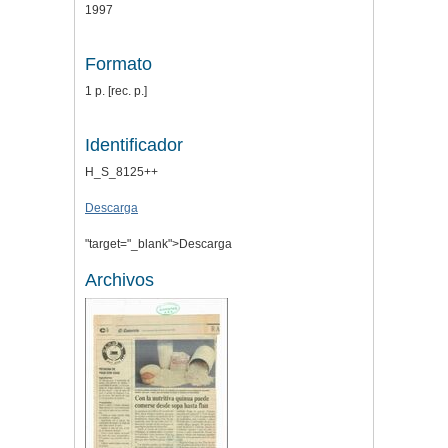
1997
Formato
1 p. [rec. p.]
Identificador
H_S_8125++
Descarga
"target="_blank">Descarga
Archivos