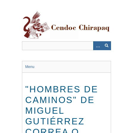
Saltar
al
contenido
principal
Menu
"HOMBRES DE
CAMINOS" DE
MIGUEL
GUTIÉRREZ
CORREA O