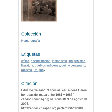
Colección
Hemerografía
Etiquetas
crítica
,
discriminación
,
indianismo
,
indigenismo
,
literatura
,
pueblos indígenas
,
quinto centenario
,
racismo
,
Uruguay
Citación
Eduardo Galeano, “Especial / 440 aldeas fueron
borradas del mapa entre 1981 y 1983,”
cendoc.chirapaq.org.pe
, consulta 9 de agosto de
2026,
http://cendoc.chirapaq.org.pe/items/show/7895
.