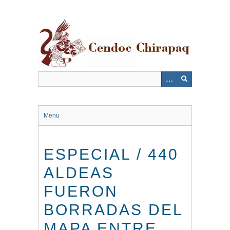
Saltar
al
contenido
principal
Menu
ESPECIAL / 440
ALDEAS
FUERON
BORRADAS DEL
MAPA ENTRE