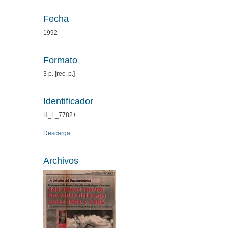
Fecha
1992
Formato
3 p. [rec. p.]
Identificador
H_L_7782++
Descarga
Archivos