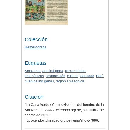
Colección
Hemerografía
Etiquetas
Amazonia
,
arte indígena
,
comunidades
amazónicas
,
cosmovisión
,
cultura
,
identidad
,
Perú
,
pueblos indígenas
,
región amazónica
Citación
“La Casa Verde / Cosmovisiones del hombre de la
Amazonia,”
cendoc.chirapaq.org.pe
, consulta 7 de
agosto de 2026,
http://cendoc.chirapaq.org.pe/items/show/7886
.