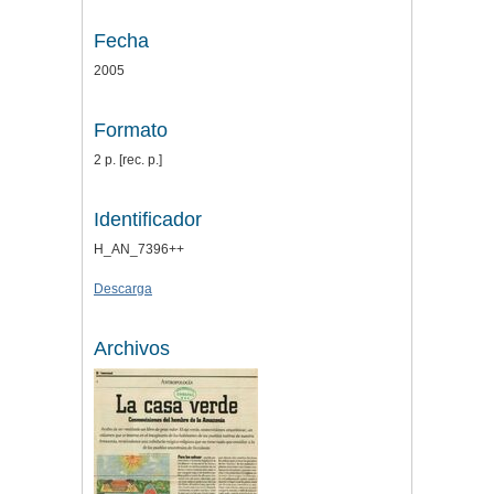
Fecha
2005
Formato
2 p. [rec. p.]
Identificador
H_AN_7396++
Descarga
Archivos