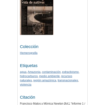
Colección
Hemerografía
Etiquetas
agua
,
Amazonia
,
contaminación
,
extractivismo
,
hidrocarburos
,
medio ambiente
,
recursos
naturales
,
región amazónica
,
transnacionales
,
violencia
Citación
Francisco Matos y Mónica Newton [fot.], “Informe 1 /