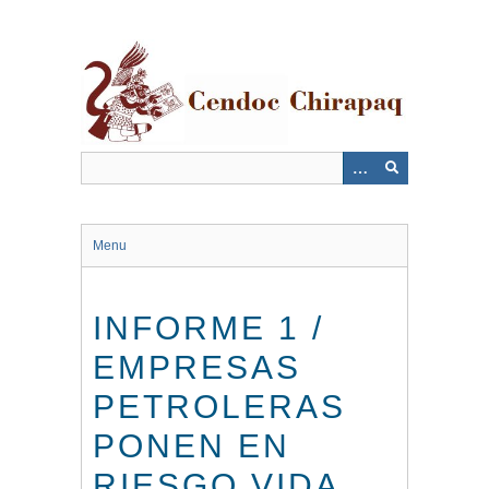
Saltar
al
contenido
principal
Menu
INFORME 1 /
EMPRESAS
PETROLERAS
PONEN EN
RIESGO VIDA