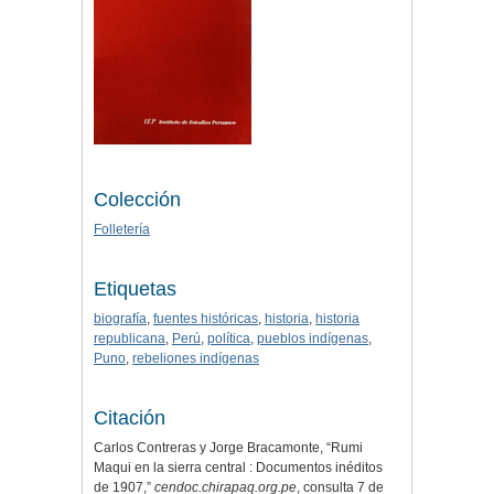
Colección
Folletería
Etiquetas
biografía
,
fuentes históricas
,
historia
,
historia
republicana
,
Perú
,
política
,
pueblos indígenas
,
Puno
,
rebeliones indígenas
Citación
Carlos Contreras y Jorge Bracamonte, “Rumi
Maqui en la sierra central : Documentos inéditos
de 1907,”
cendoc.chirapaq.org.pe
, consulta 7 de