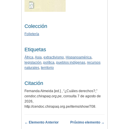
Colección
Folletería
Etiquetas
África
,
Asia
,
extractivismo
,
Hispanoamérica
,
legislación
,
política
,
pueblos indígenas
,
recursos
naturales
,
territorio
Citación
Fernanda Almeida [ed.] , “¿Cuáles derechos?,”
cendoc.chirapaq.org.pe
, consulta 7 de agosto de
2026,
http://cendoc.chirapaq.org.pe/items/show/708
.
← Elemento Anterior
Próximo elemento →