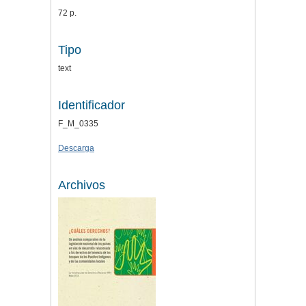
72 p.
Tipo
text
Identificador
F_M_0335
Descarga
Archivos