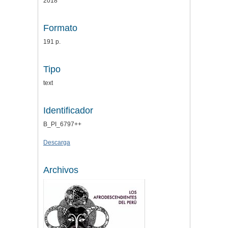
2018
Formato
191 p.
Tipo
text
Identificador
B_PI_6797++
Descarga
Archivos