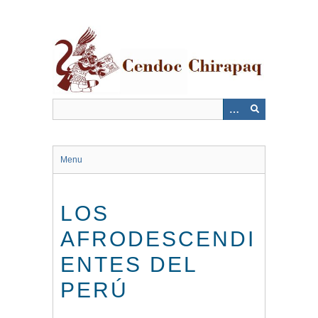
Saltar
al
contenido
principal
Menu
LOS
AFRODESCENDI
ENTES DEL
PERÚ