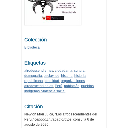
Colección
Biblioteca
Etiquetas
afrodescendientes
,
ciudadanía
,
cultura
,
demografía
,
esclavitud
,
historia
,
historia
republicana
,
identidad
,
organizaciones
afrodescendientes
,
Perú
,
población
,
pueblos
indígenas
,
violencia social
Citación
Newton Mori Julca, “Los afrodescendientes del
Perú,”
cendoc.chirapaq.org.pe
, consulta 6 de
agosto de 2026,