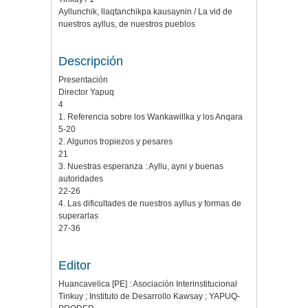
Ayllunchik, llaqtanchikpa kausaynin / La vid de
nuestros ayllus, de nuestros pueblos
Descripción
Presentación
Director Yapuq
4
1. Referencia sobre los Wankawillka y los Anqara
5-20
2. Algunos tropiezos y pesares
21
3. Nuestras esperanza : Ayllu, ayni y buenas
autoridades
22-26
4. Las dificultades de nuestros ayllus y formas de
superarlas
27-36
Editor
Huancavelica [PE] : Asociación Interinstitucional
Tinkuy ; Instituto de Desarrollo Kawsay ; YAPUQ-