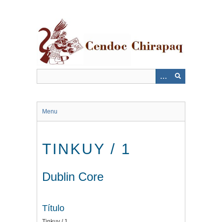
Saltar
al
contenido
principal
Menu
TINKUY / 1
Dublin Core
Título
Tinkuy / 1