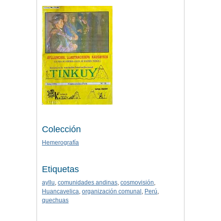
Colección
Hemerografía
Etiquetas
ayllu
,
comunidades andinas
,
cosmovisión
,
Huancavelica
,
organización comunal
,
Perú
,
quechuas