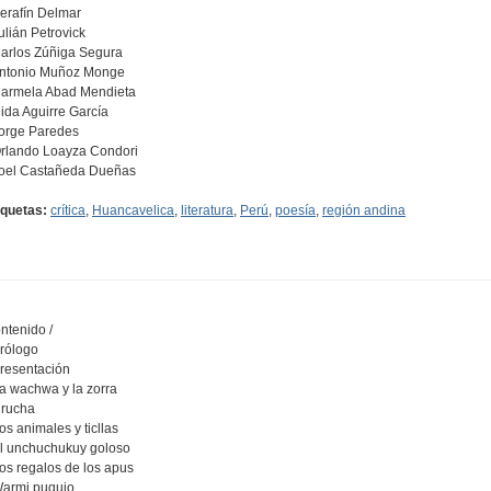
Serafín Delmar
Julián Petrovick
Carlos Zúñiga Segura
Antonio Muñoz Monge
Carmela Abad Mendieta
Dida Aguirre García
Jorge Paredes
Orlando Loayza Condori
Joel Castañeda Dueñas
iquetas:
crítica
,
Huancavelica
,
literatura
,
Perú
,
poesía
,
región andina
ntenido /
Prólogo
Presentación
La wachwa y la zorra
Urucha
Los animales y ticllas
El unchuchukuy goloso
Los regalos de los apus
Warmi puquio