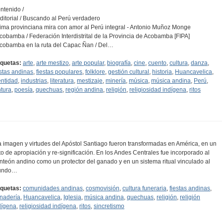
ntenido /
Editorial / Buscando al Perú verdadero
Lima provinciana mira con amor al Perú integral - Antonio Muñoz Monge
Acobamba / Federación Interdistrital de la Provincia de Acobamba [FIPA]
Acobamba en la ruta del Capac Ñan / Del…
iquetas:
arte
,
arte mestizo
,
arte popular
,
biografía
,
cine
,
cuento
,
cultura
,
danza
,
estas andinas
,
fiestas populares
,
folklore
,
gestión cultural
,
historia
,
Huancavelica
,
entidad
,
industrias
,
literatura
,
mestizaje
,
minería
,
música
,
música andina
,
Perú
,
ntura
,
poesía
,
quechuas
,
región andina
,
religión
,
religiosidad indígena
,
ritos
a imagen y virtudes del Apóstol Santiago fueron transformadas en América, en un
to de apropiación y re-significación. En los Andes Centrales fue incorporado al
nteón andino como un protector del ganado y en un sistema ritual vinculado al
undo…
iquetas:
comunidades andinas
,
cosmovisión
,
cultura funeraria
,
fiestas andinas
,
nadería
,
Huancavelica
,
Iglesia
,
música andina
,
quechuas
,
religión
,
religión
dígena
,
religiosidad indígena
,
ritos
,
sincretismo