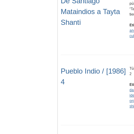
De Santiago
pú
“T
Mataindios a Tayta
ti
Shanti
Et
an
cul
Tú
Pueblo Indio / [1986]
2
4
Et
da
id
or
sh