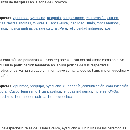
Danza de las tijeras en la zona de Coracora
…
iquetas:
Apurimac
,
Ayacucho
,
biografía
,
campesinado
,
cosmovisión
,
cultura
,
nza
,
fiestas andinas
,
folklore
,
Huancavelica
,
identidad
,
Junín
,
mitos andinos
,
sica
,
música andina
,
paisaje cultural
,
Perú
,
religiosidad indígena
,
ritos
a coalición de periodistas de seis regiones del sur del país tiene como objetivo
pulsar la participación femenina en la vida política de sus respectivas
risdicciones. ya han creado un informativo semanal que se transmite en quechua y
pañol. …
iquetas:
Apurimac
,
Arequipa
,
Ayacucho
,
ciudadanía
,
comunicación
,
comunicación
pular
,
Cusco
,
feminismo
,
Huancavelica
,
lenguas indígenas
,
mujeres
,
ONGs
,
riodismo
,
Perú
,
poder
,
política
,
Puno
,
quechua
 los espacios rurales de Huancavelica, Ayacucho y Junín una de las ceremonias