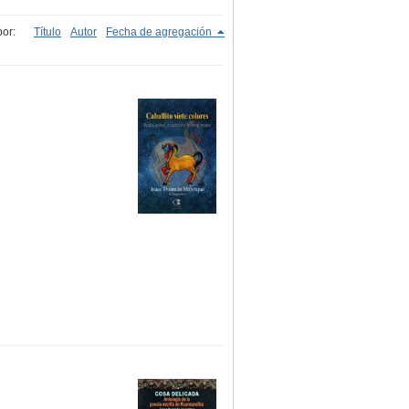
or:
Título
Autor
Fecha de agregación