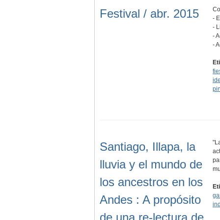
Co
Festival / abr. 2015
- 
- 
- 
- 
Et
fi
id
pi
"L
Santiago, Illapa, la
ac
pa
lluvia y el mundo de
m
los ancestros en los
Et
ga
Andes : A propósito
in
de una re-lectura de