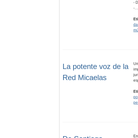
- 
-
Et
da
mú
Un
La potente voz de la
im
ju
Red Micaelas
es
Et
po
pe
En