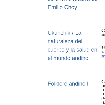
Emilio Choy
Có
Ukunchik / La
de
.....
naturaleza del
Et
cuerpo y la salud en
cu
me
el mundo andino
Co
Folklore andino I
- 
- 
- 
- 
- 