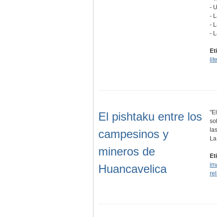
- 
- 
- 
- 
Et
lit
"E
El pishtaku entre los
so
la
campesinos y
L
mineros de
Et
in
Huancavelica
re