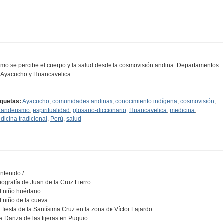
mo se percibe el cuerpo y la salud desde la cosmovisión andina. Departamentos
 Ayacucho y Huancavelica.
...............................................................
iquetas:
Ayacucho
,
comunidades andinas
,
conocimiento indígena
,
cosmovisión
,
randerismo
,
espiritualidad
,
glosario-diccionario
,
Huancavelica
,
medicina
,
dicina tradicional
,
Perú
,
salud
ntenido /
Biografía de Juan de la Cruz Fierro
El niño huérfano
El niño de la cueva
la fiesta de la Santísima Cruz en la zona de Víctor Fajardo
La Danza de las tijeras en Puquio