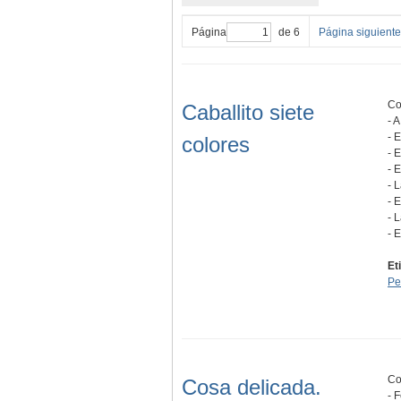
Página
de 6
Página siguiente
Co
Caballito siete
- 
- 
colores
- 
- 
- 
- 
- 
- 
Et
Pe
Co
Cosa delicada.
- 