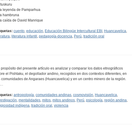
Utuskuru
La leyenda de Pamparhua
La hambruna
La caída de David Manrique
iquetas:
cuento
,
educación
,
Educación Bilingüe Intercultural EBI
,
Huancavelica
,
eratura
,
literatura infantil
,
pedagogía-docencia
,
Perú
,
tradición oral
l propósito del presente artículo es analizar y comparar los datos etnográficos
bre el Pishtaku, el degollador andino, recogidos en dos contextos diferentes, en
s comunidades de Angaraes (Huancavelica) y en un centro minero de la región.
a…
iquetas:
antropología
,
comunidades andinas
,
cosmovisión
,
Huancavelica
,
vestigación
,
mentalidades
,
mitos
,
mitos andinos
,
Perú
,
psicología
,
región andina
,
ligiosidad indígena
,
tradición oral
,
violencia