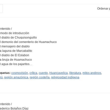
Ordenar p
ntenido /
A modo de introducción
El diablo de Chuquisonguillo
El demonio del cementerio de Huamachuco
El mensajero del diablo
La laguna de Marcabalito
El diablo de El Eslabon
La bruja de Huamachuco
El agua de los pajaritos…
iquetas:
cosmovisión
,
crítica
,
cuento
,
Huancavelica
,
literatura
,
mitos andinos
,
rú
,
región amazónica
,
región costeña
,
religiosidad indígena
ntenido /
Federico Bolaños Díaz