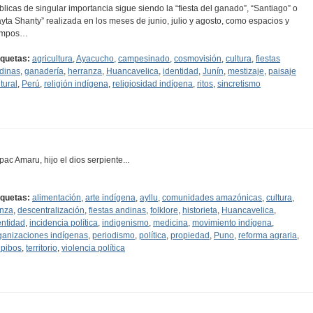
blicas de singular importancia sigue siendo la “fiesta del ganado”, “Santiago” o
ayta Shanty” realizada en los meses de junio, julio y agosto, como espacios y
empos…
iquetas:
agricultura
,
Ayacucho
,
campesinado
,
cosmovisión
,
cultura
,
fiestas
dinas
,
ganadería
,
herranza
,
Huancavelica
,
identidad
,
Junín
,
mestizaje
,
paisaje
tural
,
Perú
,
religión indígena
,
religiosidad indígena
,
ritos
,
sincretismo
pac Amaru, hijo el dios serpiente...
iquetas:
alimentación
,
arte indígena
,
ayllu
,
comunidades amazónicas
,
cultura
,
nza
,
descentralización
,
fiestas andinas
,
folklore
,
historieta
,
Huancavelica
,
entidad
,
incidencia política
,
indigenismo
,
medicina
,
movimiento indígena
,
ganizaciones indígenas
,
periodismo
,
política
,
propiedad
,
Puno
,
reforma agraria
,
ipibos
,
territorio
,
violencia política