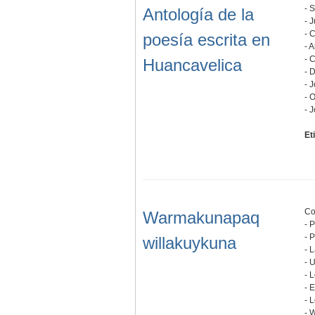
- 
Antología de la
- 
- 
poesía escrita en
- 
- 
Huancavelica
- 
- 
- 
- 
Et
Co
Warmakunapaq
- 
- 
willakuykuna
- 
- 
- 
- 
- 
- 