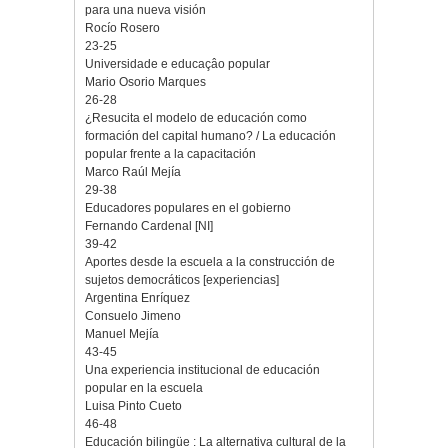
para una nueva visión
Rocío Rosero
23-25
Universidade e educaçâo popular
Mario Osorio Marques
26-28
¿Resucita el modelo de educación como
formación del capital humano? / La educación
popular frente a la capacitación
Marco Raúl Mejía
29-38
Educadores populares en el gobierno
Fernando Cardenal [NI]
39-42
Aportes desde la escuela a la construcción de
sujetos democráticos [experiencias]
Argentina Enríquez
Consuelo Jimeno
Manuel Mejía
43-45
Una experiencia institucional de educación
popular en la escuela
Luisa Pinto Cueto
46-48
Educación bilingüe : La alternativa cultural de la