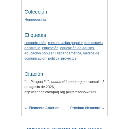
Colección
Hemerografía
Etiquetas
comunicación
,
comunicación popular
,
democracia
,
desarrollo
,
educación
,
educación de adultos
,
educación popular
,
Hispanoamérica
,
medios de
comunicación
,
política
,
proyectos
Citación
“La Piragua /4,”
cendoc.chirapaq.org.pe
, consulta 8
de agosto de 2026,
http://cendoc.chirapaq.org.pe/items/show/5860
.
← Elemento Anterior
Próximo elemento →