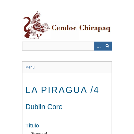
Saltar
al
contenido
principal
Menu
LA PIRAGUA /4
Dublin Core
Título
La Piragua /4