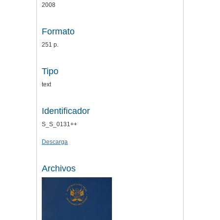
2008
Formato
251 p.
Tipo
text
Identificador
S_S_0131++
Descarga
Archivos