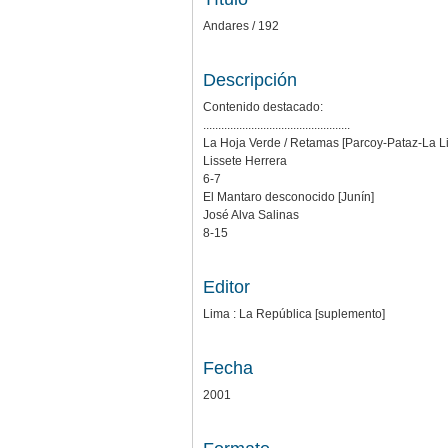
Andares / 192
Descripción
Contenido destacado:
.................................................
La Hoja Verde / Retamas [Parcoy-Pataz-La Lib
Lissete Herrera
6-7
El Mantaro desconocido [Junín]
José Alva Salinas
8-15
Editor
Lima : La República [suplemento]
Fecha
2001