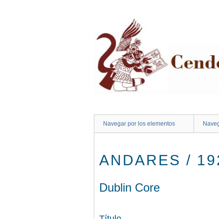
Saltar
al
contenido
principal
Navegar por los elementos
Naveg
ANDARES / 19
Dublin Core
Título