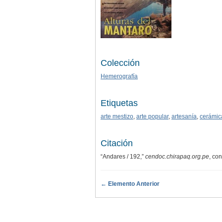
Colección
Hemerografía
Etiquetas
arte mestizo
,
arte popular
,
artesanía
,
cerámic
Citación
“Andares / 192,”
cendoc.chirapaq.org.pe
, co
← Elemento Anterior