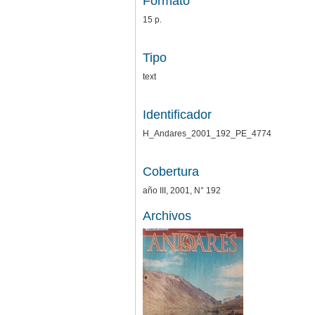
Formato
15 p.
Tipo
text
Identificador
H_Andares_2001_192_PE_4774
Cobertura
año III, 2001, N° 192
Archivos