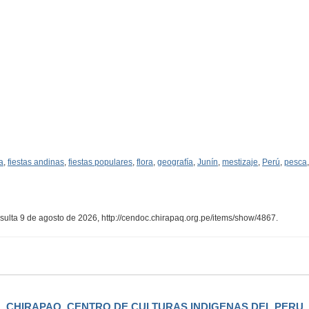
a
,
fiestas andinas
,
fiestas populares
,
flora
,
geografía
,
Junín
,
mestizaje
,
Perú
,
pesca
nsulta 9 de agosto de 2026,
http://cendoc.chirapaq.org.pe/items/show/4867
.
CHIRAPAQ, CENTRO DE CULTURAS INDIGENAS DEL PERU