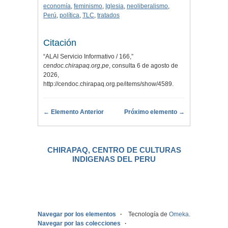
economía
,
feminismo
,
Iglesia
,
neoliberalismo
,
Perú
,
política
,
TLC
,
tratados
Citación
“ALAI Servicio Informativo / 166,”
cendoc.chirapaq.org.pe
, consulta 6 de agosto de
2026,
http://cendoc.chirapaq.org.pe/items/show/4589
.
← Elemento Anterior
Próximo elemento →
CHIRAPAQ, CENTRO DE CULTURAS
INDIGENAS DEL PERU
.
Navegar por los elementos
Tecnología de
Omeka
.
Navegar por las colecciones