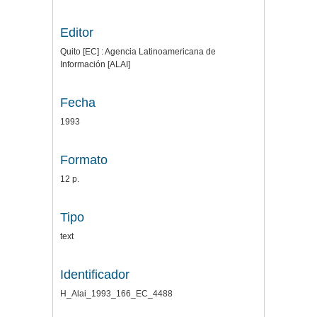
Editor
Quito [EC] : Agencia Latinoamericana de
Información [ALAI]
Fecha
1993
Formato
12 p.
Tipo
text
Identificador
H_Alai_1993_166_EC_4488