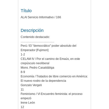
Título
ALAI Servicio Informativo / 166
Descripción
Contenido destacado:
..............................................
Perú / El "democrático" poder absoluto del
Emperador [Fujimori]
1-2
CELAM IV / Por el camino de Emaús, en este
crepúsculo neoliberal
Mons. Pedro Casaldáliga
8-9
Economía / Tratados de libre comercio en América:
El nuevo rostro de la dependencia
Gonzalo Vergeli
11
Feminismo / VI Encuentro feminista: el proceso
empezó
Irene León
12