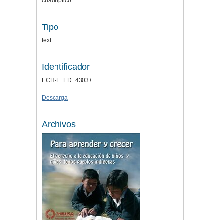
cuadríptico
Tipo
text
Identificador
ECH-F_ED_4303++
Descarga
Archivos