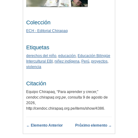
Colección
ECH - Editorial Chirapaq
Etiquetas
derechos del niño
,
educación
,
Educación Bilingüe
Intercultural EBI
,
niñez indígena
,
Perú
,
proyectos
,
violencia
Citación
Equipo Chirapaq, “Para aprender y crecer,”
cendoc.chirapaq.org.pe
, consulta 9 de agosto de
2026,
http://cendoc.chirapaq.org.pe/items/show/4386
.
← Elemento Anterior
Próximo elemento →