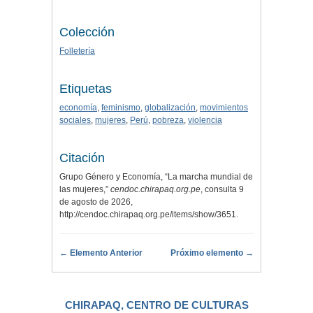
Colección
Folletería
Etiquetas
economía
,
feminismo
,
globalización
,
movimientos
sociales
,
mujeres
,
Perú
,
pobreza
,
violencia
Citación
Grupo Género y Economía, “La marcha mundial de
las mujeres,”
cendoc.chirapaq.org.pe
, consulta 9
de agosto de 2026,
http://cendoc.chirapaq.org.pe/items/show/3651
.
← Elemento Anterior
Próximo elemento →
CHIRAPAQ, CENTRO DE CULTURAS