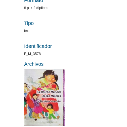
Formato
8 p. + 2 dípticos
Tipo
text
Identificador
F_M_3578
Archivos