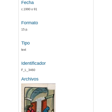
Fecha
c.1990 o 91
Formato
15 p.
Tipo
text
Identificador
F_L_3460
Archivos