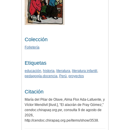
Colección
Folletería
Etiquetas
educación
,
historia
,
literatura
,
literatura infantil
,
pedagogía-docencia
,
Perú
,
proyectos
Citación
María del Pilar de Olave, Alma Flor Ada-Lafuente, y
Víctor Mendívil [ilust.], “El alacrán de Fray Gómez,”
cendoc.chirapaq.org.pe
, consulta 9 de agosto de
2026,
http://cendoc.chirapaq.org.pe/items/show/3538
.