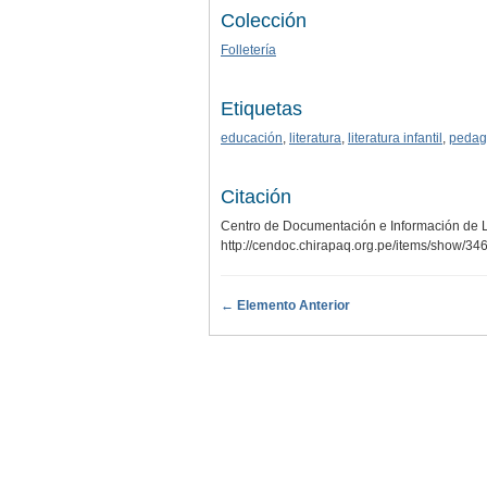
Colección
Folletería
Etiquetas
educación
,
literatura
,
literatura infantil
,
pedag
Citación
Centro de Documentación e Información de Liter
http://cendoc.chirapaq.org.pe/items/show/34
← Elemento Anterior
.