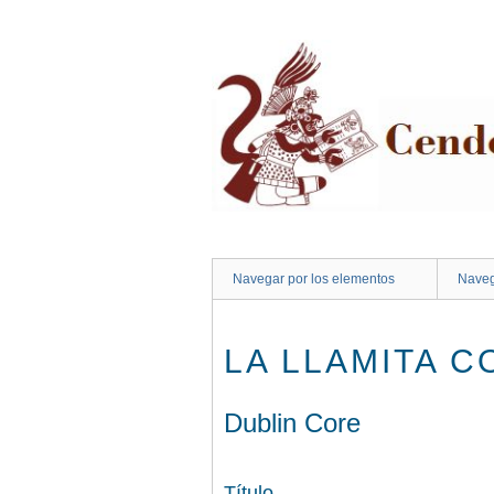
Saltar
al
contenido
principal
Navegar por los elementos
Naveg
LA LLAMITA C
Dublin Core
Título