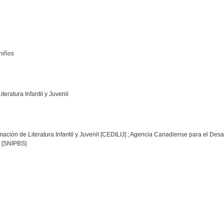
 niños
eratura Infantil y Juvenil
ación de Literatura Infantil y Juvenil [CEDILIJ] ; Agencia Canadiense para el Desar
l [SNIPBS]