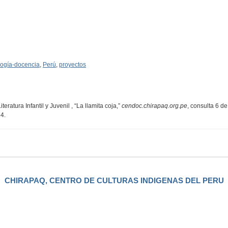
ogía-docencia
,
Perú
,
proyectos
atura Infantil y Juvenil , “La llamita coja,”
cendoc.chirapaq.org.pe
, consulta 6 d
64
.
CHIRAPAQ, CENTRO DE CULTURAS INDIGENAS DEL PERU