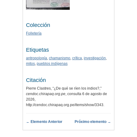
Colección
Folletería
Etiquetas
antropología
,
chamanismo
,
crítica
,
investigación
,
mitos
,
pueblos indígenas
Citación
Pierre Clastres, “¿De qué se ríen los indios?,”
cendoc.chirapaq.org.pe
, consulta 6 de agosto de
2026,
http://cendoc.chirapaq.org.pe/items/show/3343
.
← Elemento Anterior
Próximo elemento →