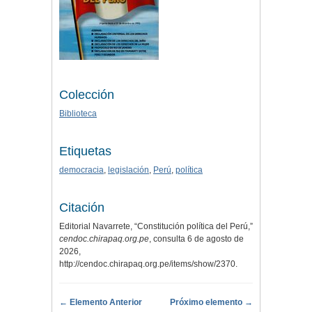
Colección
Biblioteca
Etiquetas
democracia
,
legislación
,
Perú
,
política
Citación
Editorial Navarrete, “Constitución política del Perú,”
cendoc.chirapaq.org.pe
, consulta 6 de agosto de
2026,
http://cendoc.chirapaq.org.pe/items/show/2370
.
← Elemento Anterior
Próximo elemento →