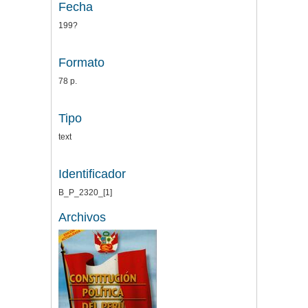
Fecha
199?
Formato
78 p.
Tipo
text
Identificador
B_P_2320_[1]
Archivos