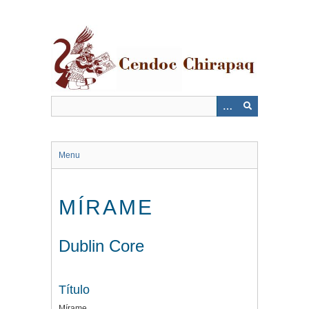
Saltar
al
contenido
principal
Menu
MÍRAME
Dublin Core
Título
Mírame