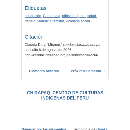
Etiquetas
educación
,
Guatemala
,
niñez indígena
,
salud
,
trabajo
,
violencia familiar
,
violencia social
Citación
Claudia Dary, “Mírame,”
cendoc.chirapaq.org.pe
,
consulta 6 de agosto de 2026,
http://cendoc.chirapaq.org.pe/items/show/2266
.
← Elemento Anterior
Próximo elemento →
CHIRAPAQ, CENTRO DE CULTURAS
INDIGENAS DEL PERU
.
Navegar por los elementos
Tecnología de
Omeka
.