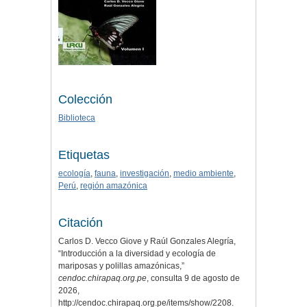
Colección
Biblioteca
Etiquetas
ecología
,
fauna
,
investigación
,
medio ambiente
,
Perú
,
región amazónica
Citación
Carlos D. Vecco Giove y Raúl Gonzales Alegría,
“Introducción a la diversidad y ecología de
mariposas y polillas amazónicas,”
cendoc.chirapaq.org.pe
, consulta 9 de agosto de
2026,
http://cendoc.chirapaq.org.pe/items/show/2208
.