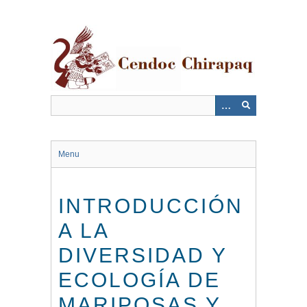
Saltar
al
contenido
principal
Menu
INTRODUCCIÓN
A LA
DIVERSIDAD Y
ECOLOGÍA DE
MARIPOSAS Y