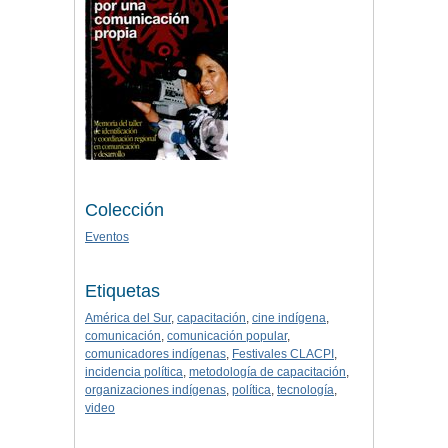
Colección
Eventos
Etiquetas
América del Sur
,
capacitación
,
cine indígena
,
comunicación
,
comunicación popular
,
comunicadores indígenas
,
Festivales CLACPI
,
incidencia política
,
metodología de capacitación
,
organizaciones indígenas
,
política
,
tecnología
,
video