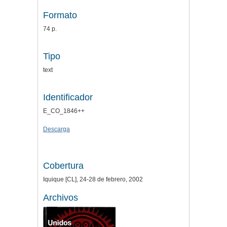
Formato
74 p.
Tipo
text
Identificador
E_CO_1846++
Descarga
Cobertura
Iquique [CL], 24-28 de febrero, 2002
Archivos