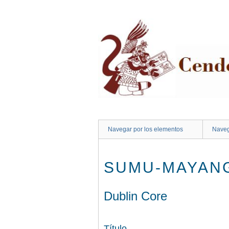
Saltar
al
contenido
principal
Navegar por los elementos
Naveg
SUMU-MAYAN
Dublin Core
Título