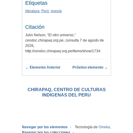
Etiquetas
literatura
,
Perú
,
poesía
Citación
Julio Nelson, “El otro universo,”
cendoc.chirapaq.org.pe
, consulta 7 de agosto de
2026,
http://cendoc.chirapaq.org.pe/items/show/1734
.
← Elemento Anterior
Próximo elemento →
CHIRAPAQ, CENTRO DE CULTURAS
INDIGENAS DEL PERU
.
Navegar por los elementos
Tecnología de
Omeka
.
Navegar por las colecciones