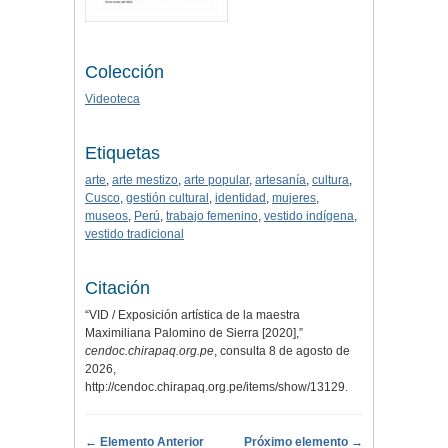
Colección
Videoteca
Etiquetas
arte
,
arte mestizo
,
arte popular
,
artesanía
,
cultura
,
Cusco
,
gestión cultural
,
identidad
,
mujeres
,
museos
,
Perú
,
trabajo femenino
,
vestido indígena
,
vestido tradicional
Citación
“VID / Exposición artística de la maestra
Maximiliana Palomino de Sierra [2020],”
cendoc.chirapaq.org.pe
, consulta 8 de agosto de
2026,
http://cendoc.chirapaq.org.pe/items/show/13129
.
← Elemento Anterior
Próximo elemento →