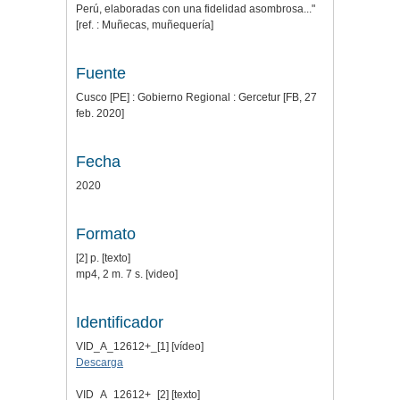
Perú, elaboradas con una fidelidad asombrosa..."
[ref. : Muñecas, muñequería]
Fuente
Cusco [PE] : Gobierno Regional : Gercetur [FB, 27
feb. 2020]
Fecha
2020
Formato
[2] p. [texto]
mp4, 2 m. 7 s. [video]
Identificador
VID_A_12612+_[1] [vídeo]
Descarga
VID_A_12612+_[2] [texto]