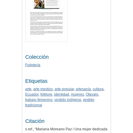
Colección
Folletería
Etiquetas
arte
,
arte mestizo
,
arte popular
,
artesanía
,
cultura
,
Ecuador
,
folklore
,
identidad
,
mujeres
,
Otavalo
,
trabajo femenino
,
vestido indígena
,
vestido
tradicional
Citación
s.ref., “Mariana Moreano Paz / Una mujer dedicada