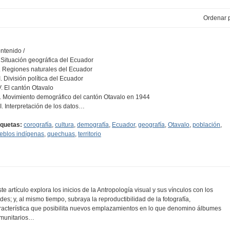
Ordenar p
ntenido /
I. Situación geográfica del Ecuador
II. Regiones naturales del Ecuador
II. División política del Ecuador
IV. El cantón Otavalo
V. Movimiento demográfico del cantón Otavalo en 1944
VI. Interpretación de los datos…
iquetas:
corografía
,
cultura
,
demografía
,
Ecuador
,
geografía
,
Otavalo
,
población
,
eblos indígenas
,
quechuas
,
territorio
ste artículo explora los inicios de la Antropología visual y sus vínculos con los
des; y, al mismo tiempo, subraya la reproductibilidad de la fotografía,
racterística que posibilita nuevos emplazamientos en lo que denomino álbumes
munitarios…