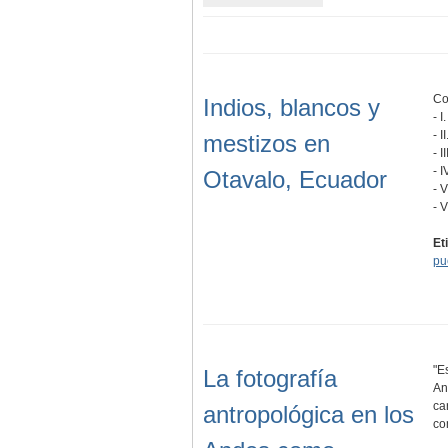
Co
Indios, blancos y
- 
- 
mestizos en
- I
- 
Otavalo, Ecuador
- 
- 
Et
pu
"E
La fotografía
An
ca
antropológica en los
co