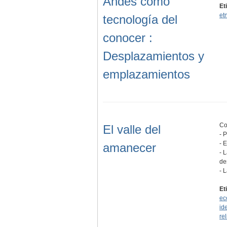
Andes como
Et
et
tecnología del
conocer :
Desplazamientos y
emplazamientos
Co
El valle del
- 
- 
amanecer
- 
de
- 
Et
ec
id
re