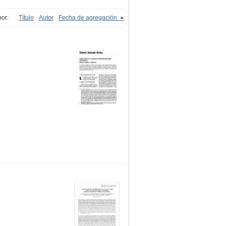
or:
Título
Autor
Fecha de agregación