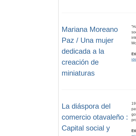
"H
Mariana Moreano
so
in
Paz / Una mujer
M
dedicada a la
Et
id
creación de
miniaturas
19
La diáspora del
pa
go
comercio otavaleño :
pr
Capital social y
Et