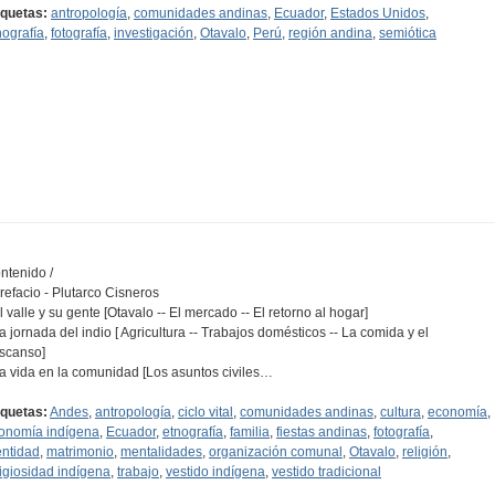
iquetas:
antropología
,
comunidades andinas
,
Ecuador
,
Estados Unidos
,
nografía
,
fotografía
,
investigación
,
Otavalo
,
Perú
,
región andina
,
semiótica
ntenido /
Prefacio - Plutarco Cisneros
El valle y su gente [Otavalo -- El mercado -- El retorno al hogar]
La jornada del indio [ Agricultura -- Trabajos domésticos -- La comida y el
scanso]
La vida en la comunidad [Los asuntos civiles…
iquetas:
Andes
,
antropología
,
ciclo vital
,
comunidades andinas
,
cultura
,
economía
,
onomía indígena
,
Ecuador
,
etnografía
,
familia
,
fiestas andinas
,
fotografía
,
entidad
,
matrimonio
,
mentalidades
,
organización comunal
,
Otavalo
,
religión
,
ligiosidad indígena
,
trabajo
,
vestido indígena
,
vestido tradicional