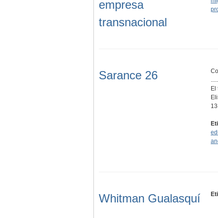
mi
empresa
pr
transnacional
Co
Sarance 26
.....
El
El
13
Et
ed
an
Et
Whitman Gualasquí