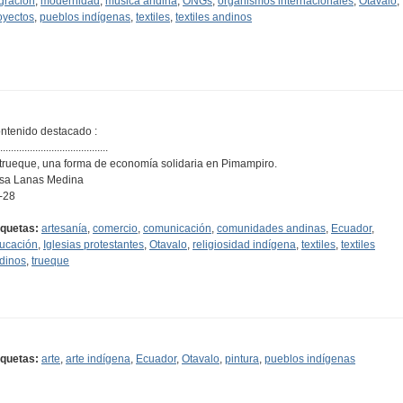
gración
,
modernidad
,
música andina
,
ONGs
,
organismos internacionales
,
Otavalo
,
oyectos
,
pueblos indígenas
,
textiles
,
textiles andinos
ntenido destacado :
........................................
 trueque, una forma de economía solidaria en Pimampiro.
isa Lanas Medina
-28
iquetas:
artesanía
,
comercio
,
comunicación
,
comunidades andinas
,
Ecuador
,
ucación
,
Iglesias protestantes
,
Otavalo
,
religiosidad indígena
,
textiles
,
textiles
dinos
,
trueque
iquetas:
arte
,
arte indígena
,
Ecuador
,
Otavalo
,
pintura
,
pueblos indígenas