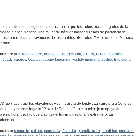
ace más de medio siglo, en la época en la que los indios eran relegados de la
ciedad blanco mestiza, una mujer de hábiles manos y llenas de paciencia se
teresó por reflejar las vivencias de los pueblos olvidados. // Fue así como Mariana
oreano…
iquetas:
arte
,
arte mestizo
,
arte popular
,
artesanía
,
cultura
,
Ecuador
,
folklore
,
entidad
,
mujeres
,
Otavalo
,
trabajo femenino
,
vestido indígena
,
vestido tradicional
73 fue clave para los otavaleños y su industria de tejido : La carretera a Quito se
vimenta y se construye la "Plaza de Ponchos" en el pueblo [con apoyo del
bierno holandés], lo que viabiliza el turismo nacional y extranjero. La
oducción…
iquetas:
comercio
,
cultura
,
economía
,
Ecuador
,
globalización
,
identidad
,
mercado
,