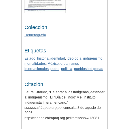
Colección
Hemerografía
Etiquetas
Estado
,
historia
,
identidad
,
ideología
,
indigenismo
,
mentalidades
,
México
,
organismos
internacionales
,
poder
,
política
,
pueblos indígenas
Citación
Laura Giraudo, “Celebrar a los indígenas, defender
al indigenismo : El “Día del Indio” y el Instituto
Indigenista Interamericano,”
cendoc.chirapaq.org.pe
, consulta 8 de agosto de
2026,
http://cendoc.chirapaq.org.pe/items/show/13081
.