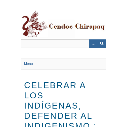
Saltar
al
contenido
principal
Menu
CELEBRAR A
LOS
INDÍGENAS,
DEFENDER AL
INDIGENISMO :