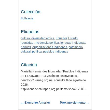
Colección
Folletería
Etiquetas
cultura
,
diversidad étnica
,
Ecuador
,
Estado
,
identidad
,
incidencia política
,
lenguas indígenas
,
nahuatl
,
organizaciones indígenas
,
patrimonio
cultural
,
política
,
pueblos indígenas
Citación
Mariella Hernández Moncada, “Pueblos Indígenas
de El Salvador : La visión de los invisibles,”
cendoc.chirapaq.org.pe
, consulta 8 de agosto de
2026,
http://cendoc.chirapaq.org.pe/items/show/12501
.
← Elemento Anterior
Próximo elemento →