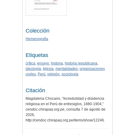
Colección
Hemerografía
Etiquetas
crítica
,
ensayo
,
historia
,
historia republicana
,
ideología
,
Iglesia
,
mentalidades
,
organizaciones
civiles
,
Perú
,
religión
,
sociología
Citación
Magdalena Chocano, “Incredulidad y disidencia
religiosa en el Perú de entresiglos, 1880-1904,”
cendoc.chirapaq.org.pe
, consulta 7 de agosto de
2026,
http://cendoc.chirapaq.org.pe/items/show/12246
.