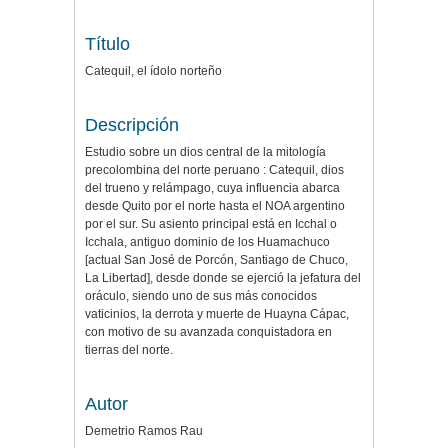
Título
Catequil, el ídolo norteño
Descripción
Estudio sobre un dios central de la mitología
precolombina del norte peruano : Catequil, dios
del trueno y relámpago, cuya influencia abarca
desde Quito por el norte hasta el NOA argentino
por el sur. Su asiento principal está en Icchal o
Icchala, antiguo dominio de los Huamachuco
[actual San José de Porcón, Santiago de Chuco,
La Libertad], desde donde se ejerció la jefatura del
oráculo, siendo uno de sus más conocidos
vaticinios, la derrota y muerte de Huayna Cápac,
con motivo de su avanzada conquistadora en
tierras del norte.
Autor
Demetrio Ramos Rau