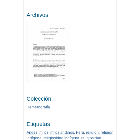
Archivos
Colección
Hemerografía
Etiquetas
Andes
,
mitos
,
mitos andinos
,
Perú
,
religión
,
religión
indígena
,
religiosidad indígena
,
religiosidad