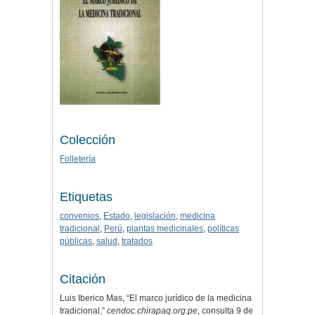
Colección
Folletería
Etiquetas
convenios
,
Estado
,
legislación
,
medicina
tradicional
,
Perú
,
plantas medicinales
,
políticas
públicas
,
salud
,
tratados
Citación
Luis Iberico Mas, “El marco jurídico de la medicina
tradicional,”
cendoc.chirapaq.org.pe
, consulta 9 de