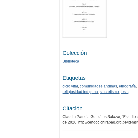
Colección
Biblioteca
Etiquetas
ciclo vital
,
comunidades andinas
,
etnografía
,
religiosidad indígena
,
sincretismo
,
tesis
Citación
Claudia Pamela Gonzáles Salazar, “Estudio etn
de 2026,
http://cendoc.chirapaq.org.pe/item