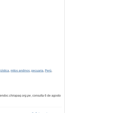
güística
,
mitos andinos
,
pecuaria
,
Perú
,
endoc.chirapaq.org.pe
, consulta 6 de agosto