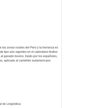
 las zonas rurales del Perú y la herranza es
e tipo aún vigentes en el calendario festivo
 al ganado bovino, traído por los españoles,
jas, aplicado al camélido sudamericano
l de Lingüística