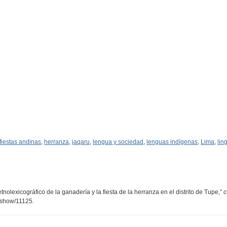
fiestas andinas
,
herranza
,
jaqaru
,
lengua y sociedad
,
lenguas indígenas
,
Lima
,
lin
olexicográfico de la ganadería y la fiesta de la herranza en el distrito de Tupe,”
c
s/show/11125
.