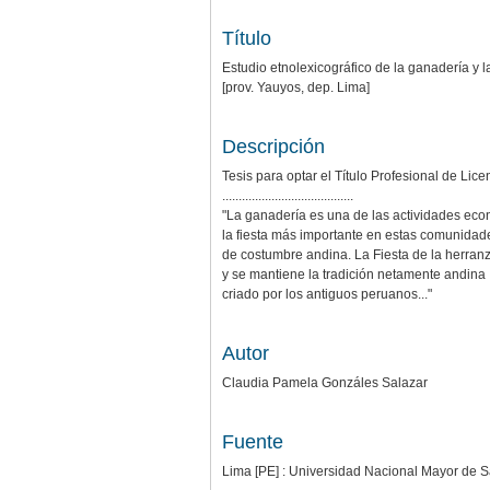
Título
Estudio etnolexicográfico de la ganadería y la
[prov. Yauyos, dep. Lima]
Descripción
Tesis para optar el Título Profesional de Lic
........................................
"La ganadería es una de las actividades eco
la fiesta más importante en estas comunidade
de costumbre andina. La Fiesta de la herranz
y se mantiene la tradición netamente andina 
criado por los antiguos peruanos..."
Autor
Claudia Pamela Gonzáles Salazar
Fuente
Lima [PE] : Universidad Nacional Mayor de S