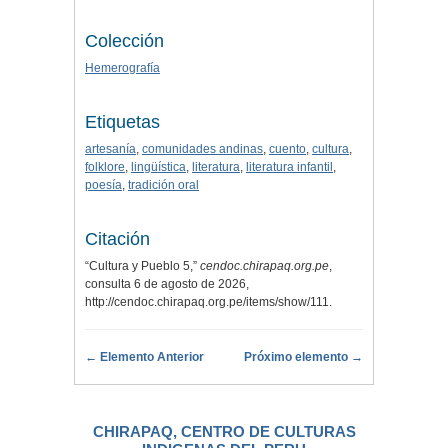
Colección
Hemerografía
Etiquetas
artesanía
,
comunidades andinas
,
cuento
,
cultura
,
folklore
,
lingüística
,
literatura
,
literatura infantil
,
poesía
,
tradición oral
Citación
“Cultura y Pueblo 5,”
cendoc.chirapaq.org.pe
,
consulta 6 de agosto de 2026,
http://cendoc.chirapaq.org.pe/items/show/111
.
← Elemento Anterior
Próximo elemento →
CHIRAPAQ, CENTRO DE CULTURAS