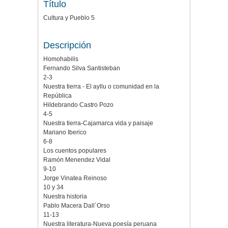
Título
Cultura y Pueblo 5
Descripción
Homohabilis
Fernando Silva Santisteban
2-3
Nuestra tierra - El ayllu o comunidad en la
República
Hildebrando Castro Pozo
4-5
Nuestra tierra-Cajamarca vida y paisaje
Mariano Iberico
6-8
Los cuentos populares
Ramón Menendez Vidal
9-10
Jorge Vinatea Reinoso
10 y 34
Nuestra historia
Pablo Macera Dall´Orso
11-13
Nuestra literatura-Nueva poesía peruana