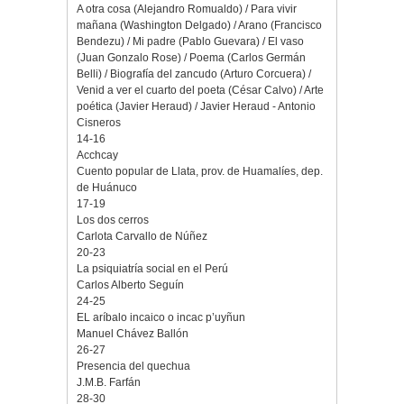
A otra cosa (Alejandro Romualdo) / Para vivir
mañana (Washington Delgado) / Arano (Francisco
Bendezu) / Mi padre (Pablo Guevara) / El vaso
(Juan Gonzalo Rose) / Poema (Carlos Germán
Belli) / Biografía del zancudo (Arturo Corcuera) /
Venid a ver el cuarto del poeta (César Calvo) / Arte
poética (Javier Heraud) / Javier Heraud - Antonio
Cisneros
14-16
Acchcay
Cuento popular de Llata, prov. de Huamalíes, dep.
de Huánuco
17-19
Los dos cerros
Carlota Carvallo de Núñez
20-23
La psiquiatría social en el Perú
Carlos Alberto Seguín
24-25
EL aríbalo incaico o incac p’uyñun
Manuel Chávez Ballón
26-27
Presencia del quechua
J.M.B. Farfán
28-30