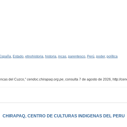
España
,
Estado
,
etnohistoria
,
historia
,
incas
,
parentesco
,
Perú
,
poder
,
política
 incas del Cuzco,”
cendoc.chirapaq.org.pe
, consulta 7 de agosto de 2026,
http://ce
CHIRAPAQ, CENTRO DE CULTURAS INDIGENAS DEL PERU