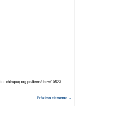
ndoc.chirapaq.org.pe/items/show/10523
.
Próximo elemento →