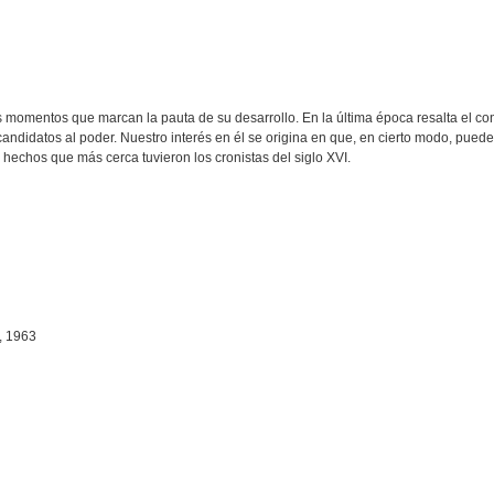
tos momentos que marcan la pauta de su desarrollo. En la última época resalta el co
ndidatos al poder. Nuestro interés en él se origina en que, en cierto modo, puede
s hechos que más cerca tuvieron los cronistas del siglo XVI.
 , 1963