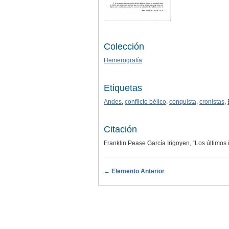
Colección
Hemerografía
Etiquetas
Andes
,
conflicto bélico
,
conquista
,
cronistas
,
Citación
Franklin Pease García Irigoyen, “Los últimos
← Elemento Anterior