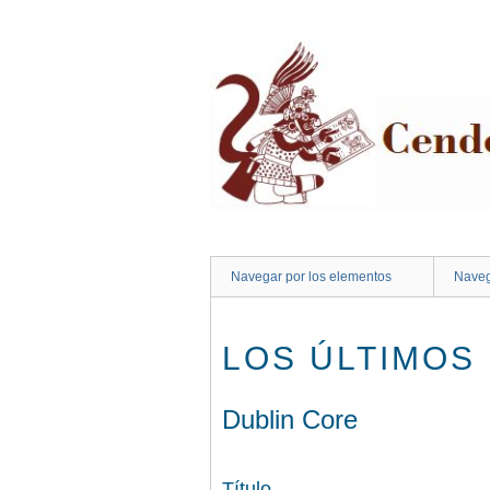
Saltar
al
contenido
principal
Navegar por los elementos
Naveg
LOS ÚLTIMOS
Dublin Core
Título