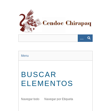
Saltar
al
contenido
principal
Menu
BUSCAR
ELEMENTOS
Navegar todo
Navegar por Etiqueta