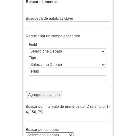
Buscar elementos
Búsqueda de palabras clave
Reducir por un campo específico
Number
Campo
Tipo
Términos
Ensamblador
Field
of
de
de
de
de
rows
búsqueda
búsqueda
búsqueda
Búsqueda
in
Tipo
"Reducir
por
Terms
un
campo
específico":
1
Agregue un campo
Buscar por intervalo de números de ID (ejemplo: 1-
4, 156, 79)
Buscar por colección