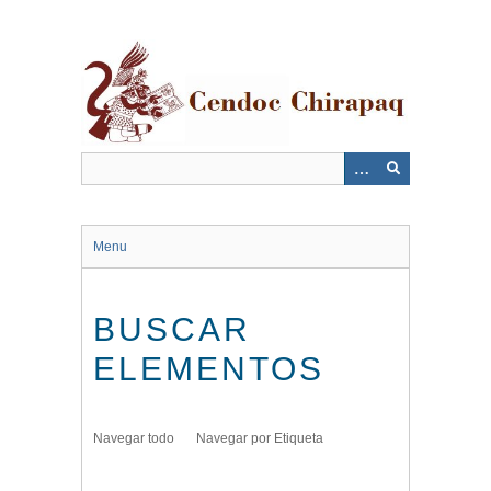
Saltar
al
contenido
principal
Menu
BUSCAR
ELEMENTOS
Navegar todo
Navegar por Etiqueta