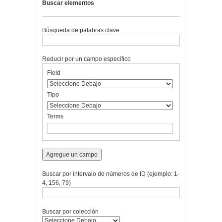
Buscar elementos
Búsqueda de palabras clave
Reducir por un campo específico
Number
Campo
Tipo
Términos
Ensamblador
Field
of
de
de
de
de
rows
búsqueda
búsqueda
búsqueda
Búsqueda
in
Tipo
"Reducir
por
Terms
un
campo
específico":
1
Agregue un campo
Buscar por intervalo de números de ID (ejemplo: 1-
4, 156, 79)
Buscar por colección