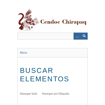
Saltar
al
contenido
principal
Menu
BUSCAR
ELEMENTOS
Navegar todo
Navegar por Etiqueta