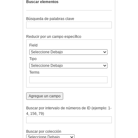
Buscar elementos
Búsqueda de palabras clave
Reducir por un campo específico
Number
Campo
Tipo
Términos
Ensamblador
Field
of
de
de
de
de
rows
búsqueda
búsqueda
búsqueda
Búsqueda
in
Tipo
"Reducir
por
Terms
un
campo
específico":
1
Agregue un campo
Buscar por intervalo de números de ID (ejemplo: 1-
4, 156, 79)
Buscar por colección